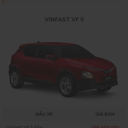
VINFAST VF 5
MẪU XE
GIÁ BÁN
VinFast VF 5 Plus
496.000.000