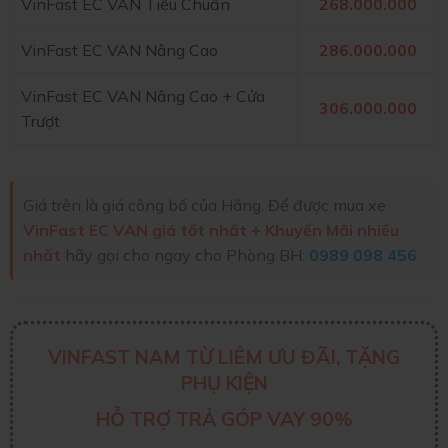
VinFast EC VAN Tiêu Chuẩn
268.000.000
VinFast EC VAN Nâng Cao
286.000.000
VinFast EC VAN Nâng Cao + Cửa
306.000.000
Trượt
Giá trên là giá công bố của Hãng. Để được mua xe
VinFast EC VAN giá tốt nhất + Khuyến Mãi nhiều
nhất
hãy gọi cho ngay cho Phòng BH:
0989 098 456
VINFAST NAM TỪ LIÊM ƯU ĐÃI, TẶNG
PHỤ KIỆN
HỖ TRỢ TRẢ GÓP VAY 90%