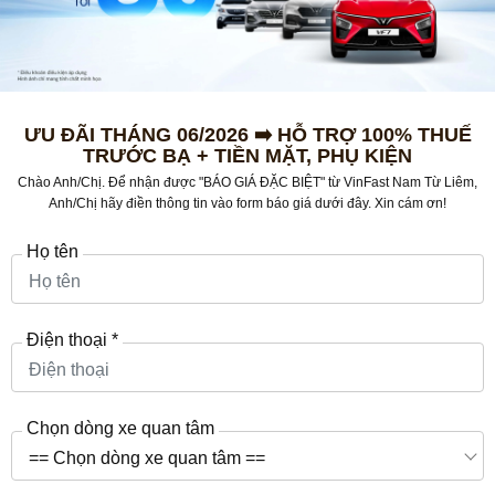
ƯU ĐÃI THÁNG 06/2026 ➡️ HỖ TRỢ 100% THUẾ
TRƯỚC BẠ + TIỀN MẶT, PHỤ KIỆN
Chào Anh/Chị. Để nhận được "BÁO GIÁ ĐẶC BIỆT" từ VinFast Nam Từ Liêm,
Anh/Chị hãy điền thông tin vào form báo giá dưới đây. Xin cám ơn!
Họ tên
MẪU XE
GIÁ BÁN
Điện thoại
*
VinFast VF 9 Eco
1.348.000.000
Chọn dòng xe quan tâm
VinFast VF 9 Plus
1.529.000.000