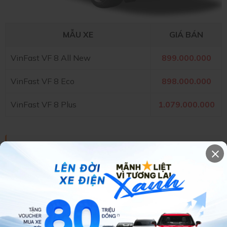
MẪU XE
GIÁ BÁN
VinFast VF 8 All New
899.000.000
VinFast VF 8 Eco
898.000.000
VinFast VF 8 Plus
1.079.000.000
Giá trên là giá công bố của Hãng. Để được mua xe
VinFast VF 8 giá tốt nhất + Khuyến Mãi nhiều nhất
hãy gọi cho ngay cho Phòng BH:
0989 098 456
VINFAST VF 9