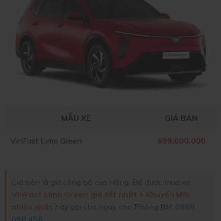
MẪU XE
GIÁ BÁN
VinFast Limo Green
699.000.000
Giá trên là giá công bố của Hãng. Để được mua xe
VinFast Limo Green giá tốt nhất + Khuyến Mãi
nhiều nhất
hãy gọi cho ngay cho Phòng BH:
0989
098 456